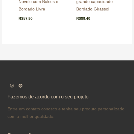
Novelo com Bolsos e
grande capacidade
Bordado Livre
Bordado Girassol
R$
57,90
R$
89,40
Fazemos de acordo com o seu projeto
Entre em contato conosco e tenha seu produto personalizado
com a melhor qualidade.