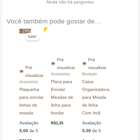
Ainda não há perguntas
Você também pode gostar de…
O
O
- 29%
preço
preço
Sale!
original
atual
era:
é:
R$0,35.
R$0,25.
Pré
Pré
Pré
visualizar
visualizar
Acessórios
Bordado
visualizar
Placa para
Caixa
Acessórios
Plaquinha
Enrolar
Organizadora
para enrolar
Meadas de
para Meada
linhas de
linha para
de linha
meada
bordar
Com Imã
Avaliação
Avaliação
R$
1,35
5.00
de 5
5.00
de 5