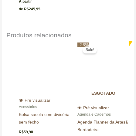
A partir
de
R$
245,95
Produtos relacionados
O
O
- 26%
preço
preço
Sale!
original
atual
era:
é:
R$169,99.
R$125,97.
ESGOTADO
Pré visualizar
Acessórios
Pré visualizar
Bolsa sacola com divisória
Agenda e Cadernos
sem fecho
Agenda Planner da Artesã
Bordadeira
R$
59,90