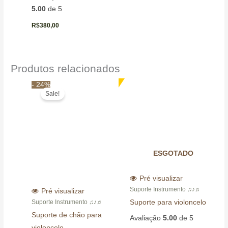
5.00
de 5
R$
380,00
Produtos relacionados
O
O
- 24%
preço
preço
Sale!
original
atual
era:
é:
R$395,00.
R$299,00.
ESGOTADO
Pré visualizar
Suporte Instrumento ♫♪♬
Pré visualizar
Suporte para violoncelo
Suporte Instrumento ♫♪♬
Suporte de chão para
Avaliação
5.00
de 5
violoncelo