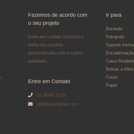
Fazemos de acordo com
Ir para
o seu projeto
Bordado
Entre em contato conosco e
Fotografo
tenha seu produto
Suporte Inst
personalizado com a melhor
Encadernaçã
qualidade.
Caixa Madeir
Bolsas e Afins
s,
Couro
Entre em Contato
Papel
11-98342 5158
oi@lilesdesigner.com