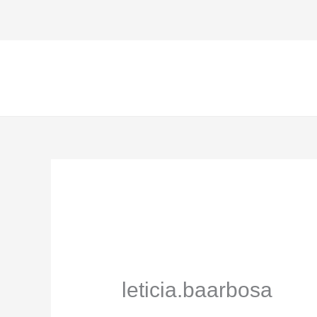
Ir
para
o
conteúdo
leticia.baarbosa